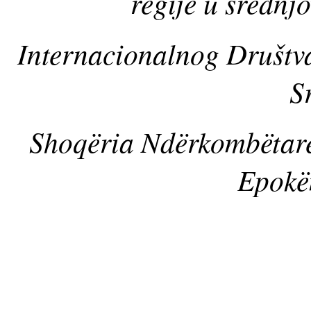
regije u srednj
Internacionalnog Društva
S
Shoqëria Ndërkombëtare 
Epokë